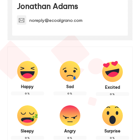
Jonathan Adams
noreply@ecoalgrano.com
Happy
Sad
Excited
0
%
0
%
0
%
Sleepy
Angry
Surprise
0
%
0
%
0
%