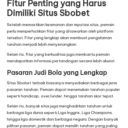
Fitur Penting yang Harus
Dimiliki Situs Sbobet
Setelah memastikan keamanan dan reputasi situs, pemain
perlu memperhatikan fitur yang ditawarkan oleh platform
tersebut. Fitur yang lengkap akan membuat pengalaman
taruhan menjadi lebih menyenangkan.
Selain itu, fitur yang berkualitas juga membantu pemain
mendapatkan informasi pertandingan secara lebih akurat.
Pasaran Judi Bola yang Lengkap
Situs Sbobet terbaik biasanya menyediakan berbagai jenis
pasaran taruhan. Pemain dapat menemukan taruhan populer
seperti handicap, over/under, hingga taruhan skor tepat.
Selain itu, banyak situs juga menghadirkan taruhan untuk
berbagai liga dunia seperti Liga Inggris, Liga Champions,
hingga liga domestik dari berbagai negara. Dengan banyak
pilihan pasaran, pemain dapat memilih taruhan yang paling