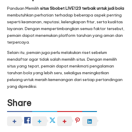
Panduan Memilih
situs Sbobet
LIVE123
terbaik untuk judi bola
membutuhkan perhatian terhadap beberapa aspek penting
seperti keamanan, reputasi, kelengkapan fitur, serta kualitas
layanan. Dengan mempertimbangkan semua faktor tersebut,
pemain dapat menemukan platform taruhan yang aman dan
terpercaya.
Selain itu, pemain juga perlu melakukan riset sebelum
mendaftar agar tidak salah memilih situs. Dengan memilih
situs yang tepat, pemain dapat menikmati pengalaman
taruhan bola yang lebih seru, sekaligus meningkatkan
peluang untuk meraih kemenangan dari setiap pertandingan
yang diprediksi.
Share