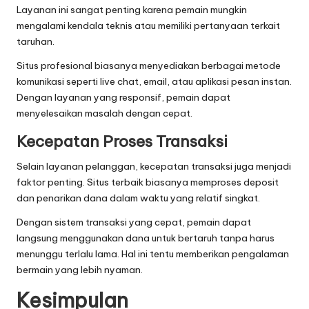
Layanan ini sangat penting karena pemain mungkin
mengalami kendala teknis atau memiliki pertanyaan terkait
taruhan.
Situs profesional biasanya menyediakan berbagai metode
komunikasi seperti live chat, email, atau aplikasi pesan instan.
Dengan layanan yang responsif, pemain dapat
menyelesaikan masalah dengan cepat.
Kecepatan Proses Transaksi
Selain layanan pelanggan, kecepatan transaksi juga menjadi
faktor penting. Situs terbaik biasanya memproses deposit
dan penarikan dana dalam waktu yang relatif singkat.
Dengan sistem transaksi yang cepat, pemain dapat
langsung menggunakan dana untuk bertaruh tanpa harus
menunggu terlalu lama. Hal ini tentu memberikan pengalaman
bermain yang lebih nyaman.
Kesimpulan