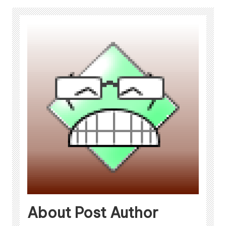
About Post Author