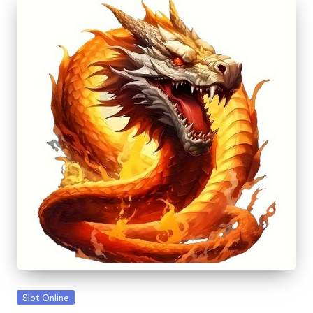
Posted
Slot Online
in