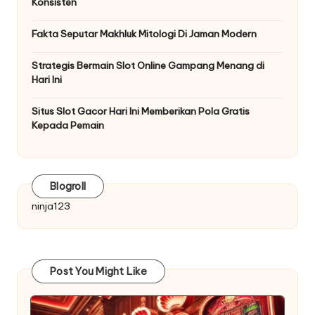
Konsisten
Fakta Seputar Makhluk Mitologi Di Jaman Modern
Strategis Bermain Slot Online Gampang Menang di
Hari Ini
Situs Slot Gacor Hari Ini Memberikan Pola Gratis
Kepada Pemain
Blogroll
ninja123
Post You Might Like