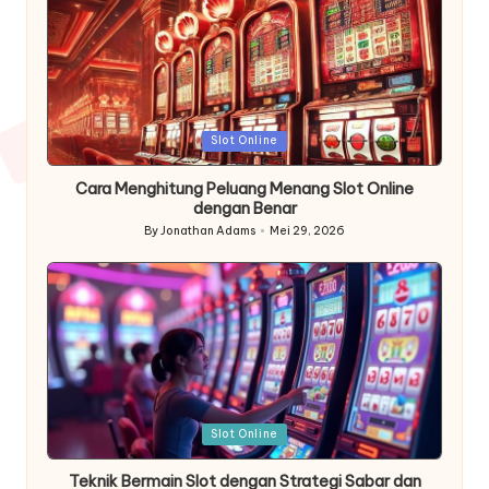
Posted
Slot Online
in
Cara Menghitung Peluang Menang Slot Online
dengan Benar
By
Jonathan Adams
Mei 29, 2026
Posted
by
Posted
Slot Online
in
Teknik Bermain Slot dengan Strategi Sabar dan