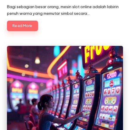
by
Bagi sebagian besar orang, mesin slot online adalah labirin
penuh warna yang memutar simbol secara…
Read More