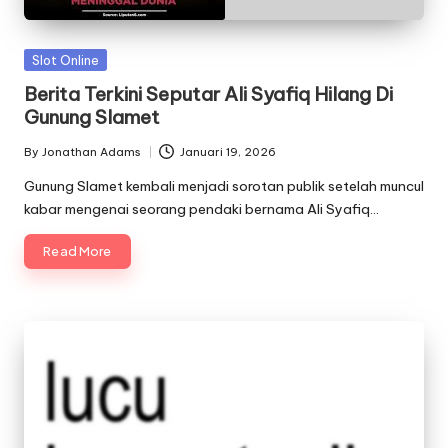
Posted
Slot Online
in
Berita Terkini Seputar Ali Syafiq Hilang Di
Gunung Slamet
By
Jonathan Adams
Januari 19, 2026
Posted
by
Gunung Slamet kembali menjadi sorotan publik setelah muncul
kabar mengenai seorang pendaki bernama Ali Syafiq…
Read More