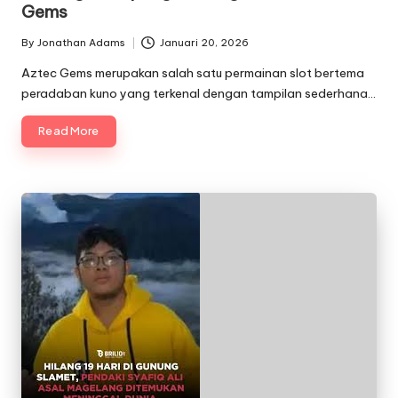
Gems
By
Jonathan Adams
Januari 20, 2026
Posted
by
Aztec Gems merupakan salah satu permainan slot bertema
peradaban kuno yang terkenal dengan tampilan sederhana…
Read More