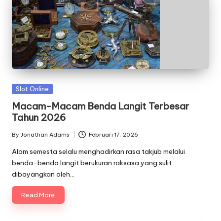
Posted
Slot Online
in
Macam-Macam Benda Langit Terbesar
Tahun 2026
By
Jonathan Adams
Februari 17, 2026
Posted
by
Alam semesta selalu menghadirkan rasa takjub melalui
benda-benda langit berukuran raksasa yang sulit
dibayangkan oleh…
Read More