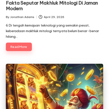
Fakta Seputar Makhluk Mitologi Di Jaman
Modern
By
Jonathan Adams
April 29, 2026
Posted
by
6 Di tengah kemajuan teknologi yang semakin pesat,
keberadaan makhluk mitologi ternyata belum benar-benar
hilang…
Read More