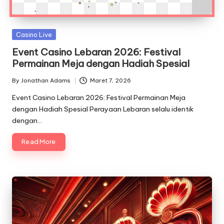
Posted
Casino Live
in
Event Casino Lebaran 2026: Festival
Permainan Meja dengan Hadiah Spesial
By
Jonathan Adams
Maret 7, 2026
Posted
by
Event Casino Lebaran 2026: Festival Permainan Meja
dengan Hadiah Spesial Perayaan Lebaran selalu identik
dengan…
Read More